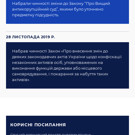
Набрали чинності зміни до Закону “Про Вищий
антикорупційний суд”, якими було уточнено
предметну підсудність.
28 ЛИСТОПАДА 2019 Р.
Набрав чинності Закон «Про внесення змін до
деяких законодавчих актів України щодо конфіскації
незаконних активів осіб, уповноважених на
виконання функцій держави або місцевого
самоврядування, і покарання за набуття таких
активів».
КОРИСНI ПОСИЛАННЯ
Єдиний державний реєстр судових рішень