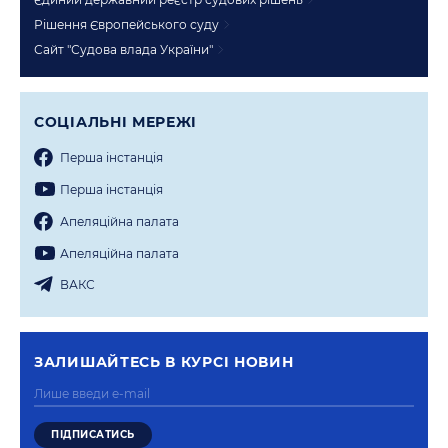
Рішення Європейського суду
Сайт "Судова влада України"
СОЦIАЛЬНI МЕРЕЖI
Перша iнстанцiя
Перша iнстанцiя
Апеляцiйна палата
Апеляцiйна палата
ВАКС
ЗАЛИШАЙТЕСЬ В КУРСI НОВИН