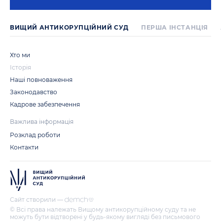
ВИЩИЙ АНТИКОРУПЦІЙНИЙ СУД
ПЕРША IНСТАНЦIЯ
Хто ми
Історія
Наші повноваження
Законодавство
Кадрове забезпечення
Важлива інформація
Розклад роботи
Контакти
Сайт створили —
© Всі права належать Вищому антикорупційному суду та не
можуть бути відтворені у будь-якому вигляді без письмового