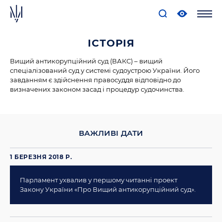
ІСТОРІЯ
Вищий антикорупційний суд (ВАКС) – вищий
спеціалізований суд у системі судоустрою України. Його
завданням є здійснення правосуддя відповідно до
визначених законом засад і процедур судочинства.
ВАЖЛИВІ ДАТИ
1 БЕРЕЗНЯ 2018 Р.
Парламент ухвалив у першому читанні проект
Закону України «Про Вищий антикорупційний суд».